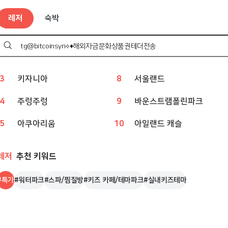
레저
인기 검색어
레저
숙박
1
웨이브파크
6
상상체험 키즈월드
2
챔피언
7
볼베어파크
검
색
하
3
키자니아
8
서울랜드
기
4
주렁주렁
9
바운스트램폴린파크
5
아쿠아리움
10
아일랜드 캐슬
레저
추천 키워드
#
특가
#
워터파크
#
스파/찜질방
#
키즈 카페/테마파크
#
실내키즈테마