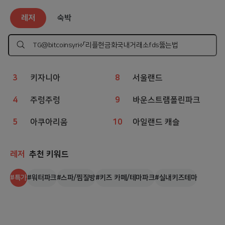
레저
인기 검색어
레저
숙박
1
웨이브파크
6
볼베어파크
2
챔피언
7
상상체험 키즈월드
검
색
하
3
키자니아
8
서울랜드
기
4
주렁주렁
9
바운스트램폴린파크
5
아쿠아리움
10
아일랜드 캐슬
레저
추천 키워드
#
특가
#
워터파크
#
스파/찜질방
#
키즈 카페/테마파크
#
실내키즈테마