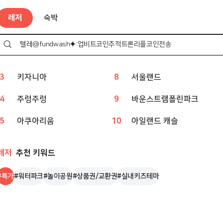
레저
인기 검색어
레저
숙박
1
웨이브파크
6
볼베어파크
2
챔피언
7
상상체험 키즈월드
검
색
하
3
키자니아
8
서울랜드
기
4
주렁주렁
9
바운스트램폴린파크
5
아쿠아리움
10
아일랜드 캐슬
레저
추천 키워드
#
특가
#
워터파크
#
놀이공원
#
상품권/교환권
#
실내키즈테마