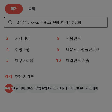
레저
인기 검색어
레저
숙박
1
웨이브파크
6
볼베어파크
2
챔피언
7
상상체험 키즈월드
검
색
하
3
키자니아
8
서울랜드
기
4
주렁주렁
9
바운스트램폴린파크
5
아쿠아리움
10
아일랜드 캐슬
레저
추천 키워드
#
특가
#
워터파크
#
스파/찜질방
#
키즈 카페/테마파크
#
실내키즈테마