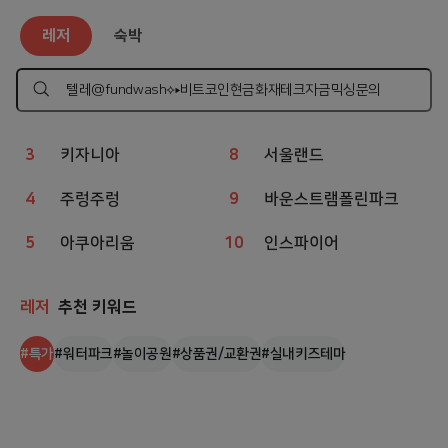
레저
인기 검색어
레저
숙박
1
웨이브파크
6
상상체험 키즈월드
2
챔피언
7
볼베어파크
검
색
하
3
키자니아
8
서울랜드
기
4
주렁주렁
9
바운스트램폴린파크
5
아쿠아리움
10
인스파이어
레저
추천 키워드
#
특가
#
워터파크
#
놀이공원
#
상품권/교환권
#
실내키즈테마