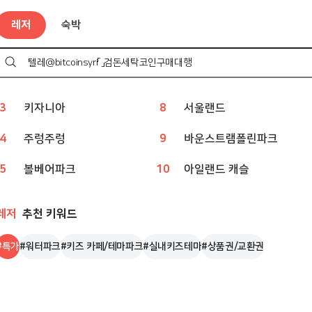
레저
인기 검색어
레저
숙박
1
챔피언
6
아쿠아리움
2
웨이브파크
7
상상체험 키즈월드
검
색
하
3
키자니아
8
서울랜드
기
4
주렁주렁
9
바운스트램폴린파크
5
볼베어파크
10
아일랜드 캐슬
레저
추천 키워드
#
특가
#
워터파크
#
키즈 카페/테마파크
#
실내키즈테마
#
상품권/교환권