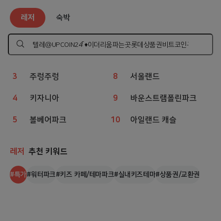
레저
인기 검색어
레저
숙박
1
챔피언
6
아쿠아리움
2
웨이브파크
7
상상체험 키즈월드
검
색
하
3
주렁주렁
8
서울랜드
기
4
키자니아
9
바운스트램폴린파크
5
볼베어파크
10
아일랜드 캐슬
레저
추천 키워드
#
특가
#
워터파크
#
키즈 카페/테마파크
#
실내키즈테마
#
상품권/교환권