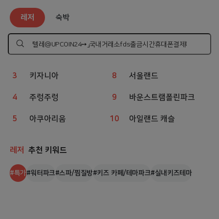
레저
인기 검색어
레저
숙박
1
웨이브파크
6
볼베어파크
2
챔피언
7
상상체험 키즈월드
검
색
하
3
키자니아
8
서울랜드
기
4
주렁주렁
9
바운스트램폴린파크
5
아쿠아리움
10
아일랜드 캐슬
레저
추천 키워드
#
특가
#
워터파크
#
스파/찜질방
#
키즈 카페/테마파크
#
실내키즈테마