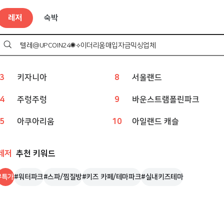
레저
인기 검색어
레저
숙박
1
웨이브파크
6
상상체험 키즈월드
2
챔피언
7
볼베어파크
검
색
하
3
키자니아
8
서울랜드
기
4
주렁주렁
9
바운스트램폴린파크
5
아쿠아리움
10
아일랜드 캐슬
레저
추천 키워드
#
특가
#
워터파크
#
스파/찜질방
#
키즈 카페/테마파크
#
실내키즈테마