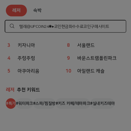
레저
인기 검색어
레저
숙박
1
웨이브파크
6
볼베어파크
2
챔피언
7
상상체험 키즈월드
검
색
하
3
키자니아
8
서울랜드
기
4
주렁주렁
9
바운스트램폴린파크
5
아쿠아리움
10
아일랜드 캐슬
레저
추천 키워드
#
특가
#
워터파크
#
스파/찜질방
#
키즈 카페/테마파크
#
실내키즈테마