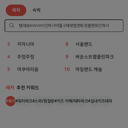
레저
인기 검색어
레저
숙박
1
웨이브파크
6
상상체험 키즈월드
2
챔피언
7
볼베어파크
검
색
하
3
키자니아
8
서울랜드
기
4
주렁주렁
9
바운스트램폴린파크
5
아쿠아리움
10
아일랜드 캐슬
레저
추천 키워드
#
특가
#
워터파크
#
스파/찜질방
#
키즈 카페/테마파크
#
실내키즈테마