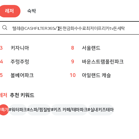
레저
인기 검색어
레저
숙박
1
챔피언
6
아쿠아리움
2
웨이브파크
7
상상체험 키즈월드
검
색
하
3
키자니아
8
서울랜드
기
4
주렁주렁
9
바운스트램폴린파크
5
볼베어파크
10
아일랜드 캐슬
레저
추천 키워드
#
특가
#
워터파크
#
스파/찜질방
#
키즈 카페/테마파크
#
실내키즈테마