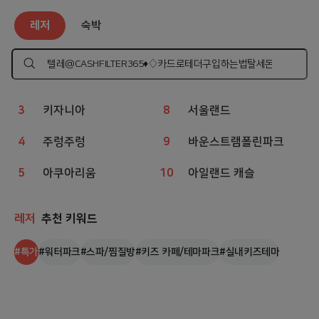
레저
인기 검색어
레저
숙박
1
웨이브파크
6
상상체험 키즈월드
2
챔피언
7
볼베어파크
검
색
하
3
키자니아
8
서울랜드
기
4
주렁주렁
9
바운스트램폴린파크
5
아쿠아리움
10
아일랜드 캐슬
레저
추천 키워드
#
특가
#
워터파크
#
스파/찜질방
#
키즈 카페/테마파크
#
실내키즈테마