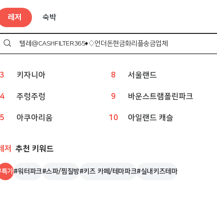
레저
인기 검색어
레저
숙박
1
웨이브파크
6
볼베어파크
2
챔피언
7
상상체험 키즈월드
검
색
하
3
키자니아
8
서울랜드
기
4
주렁주렁
9
바운스트램폴린파크
5
아쿠아리움
10
아일랜드 캐슬
레저
추천 키워드
#
특가
#
워터파크
#
스파/찜질방
#
키즈 카페/테마파크
#
실내키즈테마