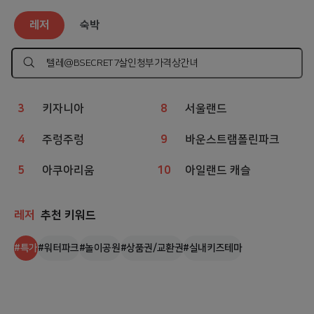
레저
인기 검색어
레저
숙박
1
웨이브파크
6
볼베어파크
2
챔피언
7
상상체험 키즈월드
검
색
하
3
키자니아
8
서울랜드
기
4
주렁주렁
9
바운스트램폴린파크
5
아쿠아리움
10
아일랜드 캐슬
레저
추천 키워드
#
특가
#
워터파크
#
놀이공원
#
상품권/교환권
#
실내키즈테마