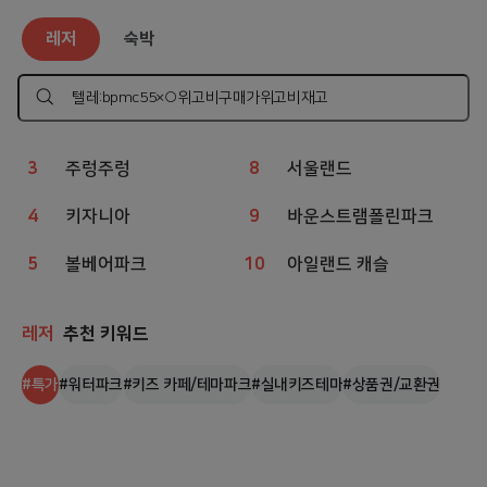
레저
인기 검색어
레저
숙박
1
챔피언
6
아쿠아리움
2
웨이브파크
7
상상체험 키즈월드
검
색
하
3
주렁주렁
8
서울랜드
기
4
키자니아
9
바운스트램폴린파크
5
볼베어파크
10
아일랜드 캐슬
레저
추천 키워드
#
특가
#
워터파크
#
키즈 카페/테마파크
#
실내키즈테마
#
상품권/교환권