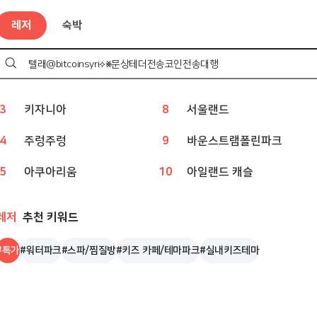
레저
인기 검색어
레저
숙박
1
웨이브파크
6
볼베어파크
2
챔피언
7
상상체험 키즈월드
검
색
하
3
키자니아
8
서울랜드
기
4
주렁주렁
9
바운스트램폴린파크
5
아쿠아리움
10
아일랜드 캐슬
레저
추천 키워드
#
특가
#
워터파크
#
스파/찜질방
#
키즈 카페/테마파크
#
실내키즈테마