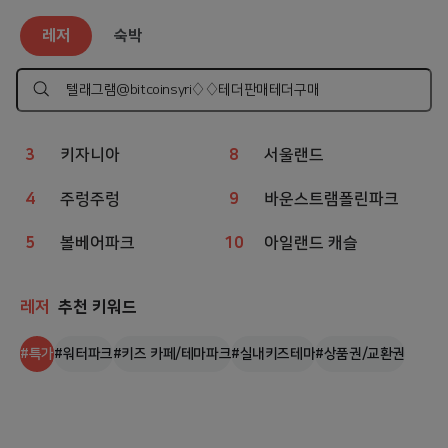
레저
인기 검색어
레저
숙박
1
챔피언
6
아쿠아리움
2
웨이브파크
7
상상체험 키즈월드
검
색
하
3
키자니아
8
서울랜드
기
4
주렁주렁
9
바운스트램폴린파크
5
볼베어파크
10
아일랜드 캐슬
레저
추천 키워드
#
특가
#
워터파크
#
키즈 카페/테마파크
#
실내키즈테마
#
상품권/교환권