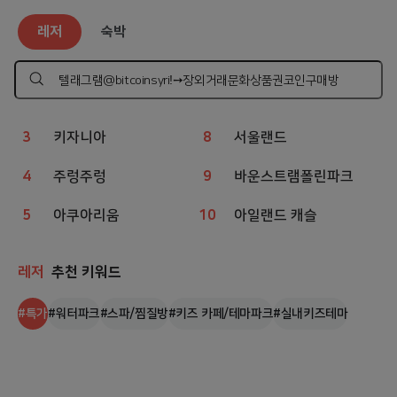
레저
인기 검색어
레저
숙박
1
웨이브파크
6
상상체험 키즈월드
2
챔피언
7
볼베어파크
검
색
하
3
키자니아
8
서울랜드
기
4
주렁주렁
9
바운스트램폴린파크
5
아쿠아리움
10
아일랜드 캐슬
레저
추천 키워드
#
특가
#
워터파크
#
스파/찜질방
#
키즈 카페/테마파크
#
실내키즈테마